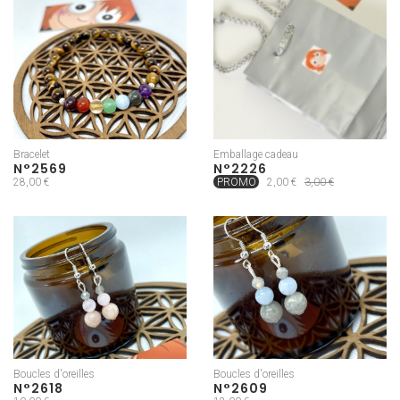
Bracelet
Emballage cadeau
N°2569
N°2226
28,00 €
PROMO
2,00 €
3,00 €
Boucles d'oreilles
Boucles d'oreilles
N°2618
N°2609