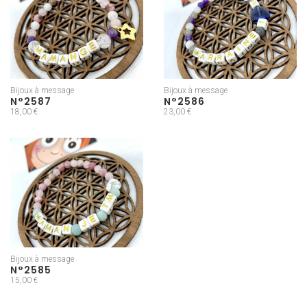
Bijoux à message
Bijoux à message
N°2587
N°2586
18,00 €
23,00 €
Bijoux à message
N°2585
15,00 €