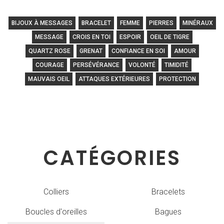
BIJOUX À MESSAGES
BRACELET
FEMME
PIERRES
MINÉRAUX
MESSAGE
CROIS EN TOI
ESPOIR
OEIL DE TIGRE
QUARTZ ROSE
GRENAT
CONFIANCE EN SOI
AMOUR
COURAGE
PERSÉVÉRANCE
VOLONTÉ
TIMIDITÉ
MAUVAIS OEIL
ATTAQUES EXTÉRIEURES
PROTECTION
CATÉGORIES
Colliers
Bracelets
Boucles d'oreilles
Bagues