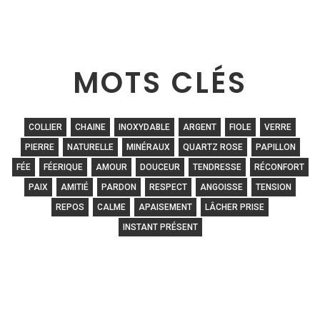
MOTS CLÉS
COLLIER
CHAINE
INOXYDABLE
ARGENT
FIOLE
VERRE
PIERRE
NATURELLE
MINÉRAUX
QUARTZ ROSE
PAPILLON
FÉE
FÉERIQUE
AMOUR
DOUCEUR
TENDRESSE
RÉCONFORT
PAIX
AMITIÉ
PARDON
RESPECT
ANGOISSE
TENSION
REPOS
CALME
APAISEMENT
LÂCHER PRISE
INSTANT PRÉSENT