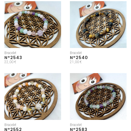
Bracelet
Bracelet
N°2543
N°2540
22,00 €
21,00 €
Bracelet
Bracelet
N°2552
N°2583