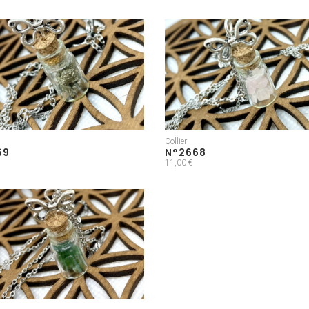
Collier
69
N°2668
11,00 €