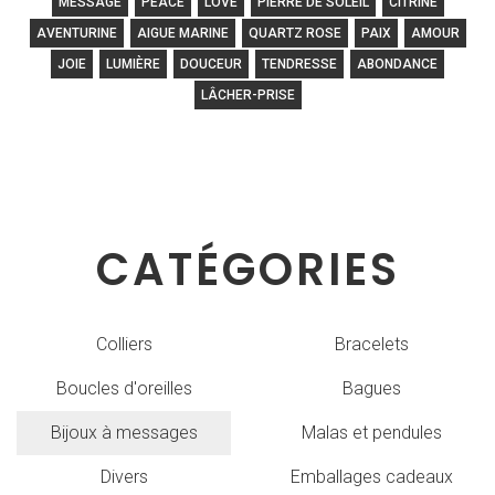
MESSAGE
PEACE
LOVE
PIERRE DE SOLEIL
CITRINE
AVENTURINE
AIGUE MARINE
QUARTZ ROSE
PAIX
AMOUR
JOIE
LUMIÈRE
DOUCEUR
TENDRESSE
ABONDANCE
LÂCHER-PRISE
CATÉGORIES
Colliers
Bracelets
Boucles d'oreilles
Bagues
Bijoux à messages
Malas et pendules
Divers
Emballages cadeaux