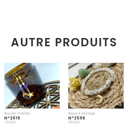
AUTRE PRODUITS
Boucles d'oreilles
Bijoux à message
N°2619
N°2596
10,00 €
30,00 €