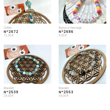
Collier
Bijoux à message
N°2672
N°2686
12,00 €
9,00 €
Bracelet
Bracelet
N°2539
N°2553
24,00 €
26,00 €