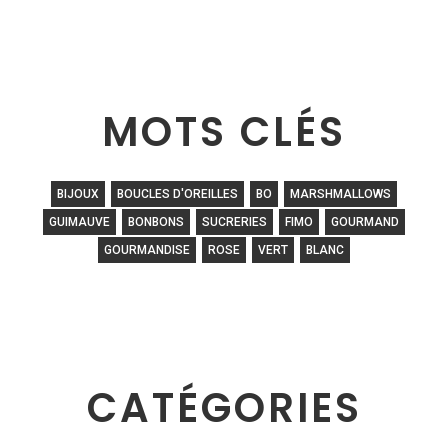
MOTS CLÉS
BIJOUX
BOUCLES D'OREILLES
BO
MARSHMALLOWS
GUIMAUVE
BONBONS
SUCRERIES
FIMO
GOURMAND
GOURMANDISE
ROSE
VERT
BLANC
CATÉGORIES