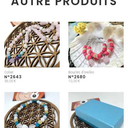
AUTRE PRODUITS
Collier
Boucles d'oreilles
N°2643
N°2680
39,00 €
10,00 €