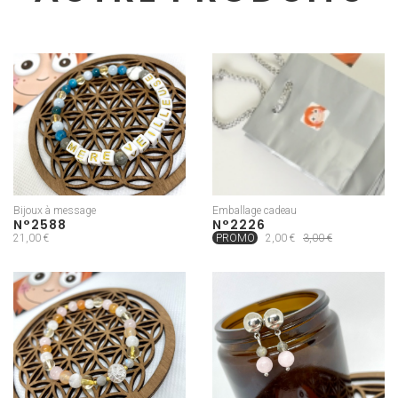
Bijoux à message
Emballage cadeau
N°2588
N°2226
21,00 €
PROMO
2,00 €
3,00 €