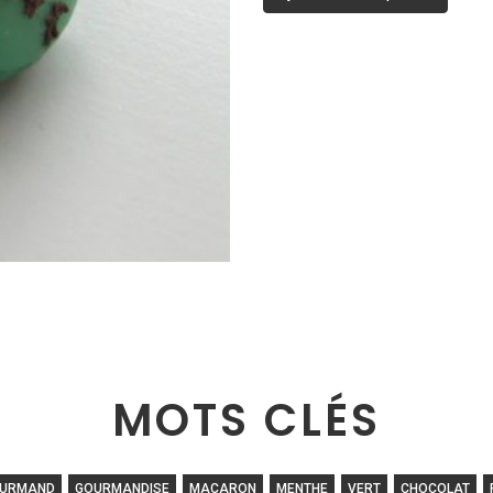
MOTS CLÉS
URMAND
GOURMANDISE
MACARON
MENTHE
VERT
CHOCOLAT