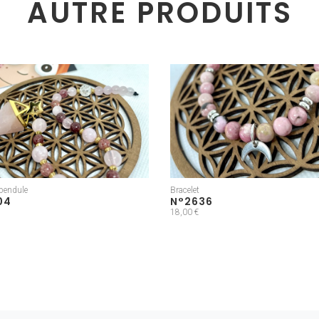
AUTRE PRODUITS
pendule
Bracelet
04
N°2636
18,00 €