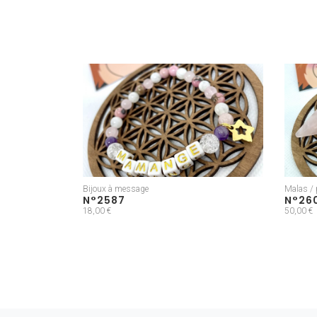
Bijoux à message
Malas / 
N°2587
N°26
18,00 €
50,00 €