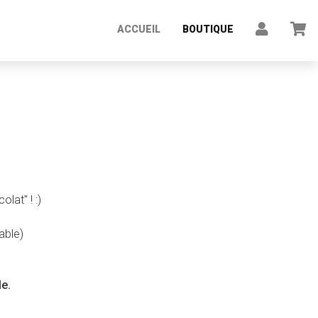
ACCUEIL
BOUTIQUE
at" ! :)
able)
le.