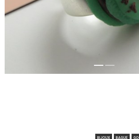
BIJOUX
BAGUE
GO