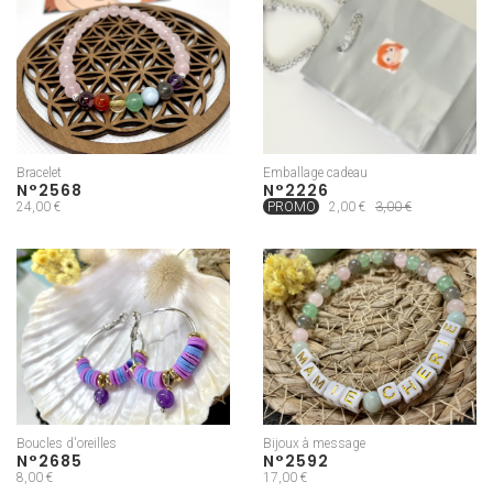
Bracelet
Emballage cadeau
N°2568
N°2226
24,00 €
PROMO
2,00 €
3,00 €
Boucles d'oreilles
Bijoux à message
N°2685
N°2592
8,00 €
17,00 €