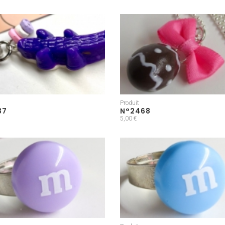
Produit
37
N°2468
5,00 €