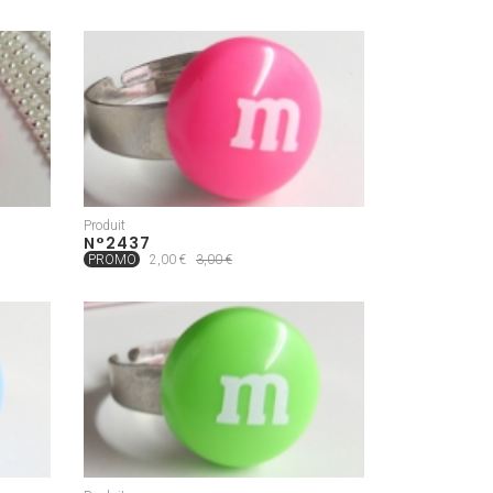
Produit
N°2437
PROMO
2,00 €
3,00 €