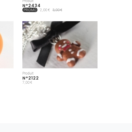
Produit
N°2434
PROMO
2,00 €
3,00 €
Produit
N°2122
7,00 €