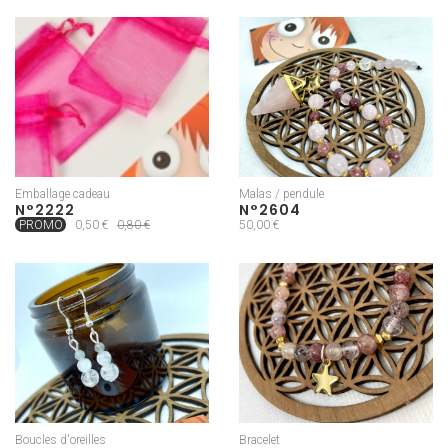
Emballage cadeau
Malas / pendule
N°2222
N°2604
PROMO
0,50 €
0,80 €
50,00 €
Boucles d'oreilles
Bracelet